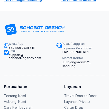
WhatsApp
Pusat Panggilan
+62 896 7681 6111
Layanan Pelanggan
Email
+62 896 7681 6111
support@
sahabat-agency.com
Alamat Kantor
Jl. Bojongsari No.11,
Bandung
Perusahaan
Layanan
Tentang Kami
Travel Door to Door
Hubungi Kami
Layanan Private
Cara Pembayaran
Carter Drop