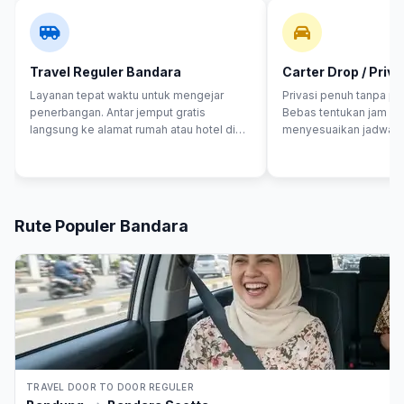
Travel Reguler Bandara
Carter Drop / Priv
Layanan tepat waktu untuk mengejar
Privasi penuh tanpa p
penerbangan. Antar jemput gratis
Bebas tentukan jam be
langsung ke alamat rumah atau hotel di
menyesuaikan jadwal 
Bandung menuju Terminal 1, 2, atau 3
penerbangan Anda. La
Soetta.
tanpa muter-muter.
Rute Populer Bandara
TRAVEL DOOR TO DOOR REGULER