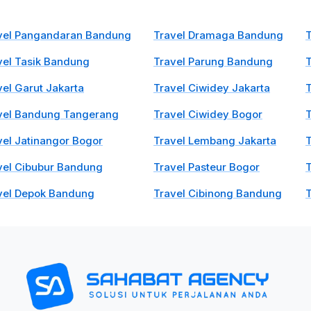
vel Pangandaran Bandung
Travel Dramaga Bandung
T
vel Tasik Bandung
Travel Parung Bandung
T
vel Garut Jakarta
Travel Ciwidey Jakarta
T
vel Bandung Tangerang
Travel Ciwidey Bogor
T
vel Jatinangor Bogor
Travel Lembang Jakarta
T
vel Cibubur Bandung
Travel Pasteur Bogor
T
vel Depok Bandung
Travel Cibinong Bandung