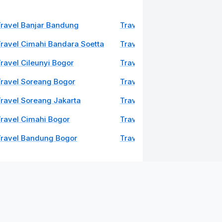
ravel Banjar Bandung
Travel Bandung Jakarta
ravel Cimahi Bandara Soetta
Travel Cimanggis Bandung
ravel Cileunyi Bogor
Travel Ciawi Bandung
ravel Soreang Bogor
Travel Pluit Bandung
ravel Soreang Jakarta
Travel Puncak Bandung
ravel Cimahi Bogor
Travel Baleendah Bogor
Travel Bandung Bogor
Travel Pasteur Jakarta