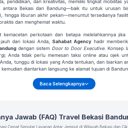
, pendidikan, dan kreativitas, memiliki tingkat mobilitas y
lik antara Bekasi dan Bandung—baik itu untuk urusan bis
 hingga liburan akhir pekan—menuntut tersedianya fasilit
 praktis dan menghemat waktu.
kat kemacetan perkotaan dan betapa melelahkannya jik
 jauh dari lokasi Anda,
Sahabat Agency
hadir memberika
Bandung
dengan sistem
Door to Door Executive
. Konsep 
; Anda tidak perlu memesan taksi online atau ojek unt
nda, tunggu di lokasi yang Anda tentukan, dan biarkan a
k kemudian diantarkan langsung ke alamat tujuan di Bandun
Baca Selengkapnya
anya Jawab (FAQ) Travel Bekasi Bandu
masi Cepat Seputar Layanan Antar Jemput di Wilayah Bekasi dan Ci