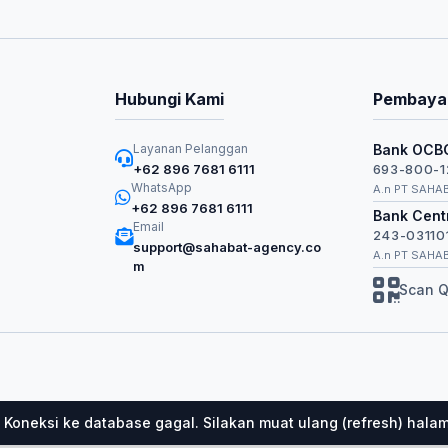
Hubungi Kami
Pembaya
Layanan Pelanggan
Bank OCB
+62 896 7681 6111
693-800-1
WhatsApp
A.n PT SAHA
+62 896 7681 6111
Bank Centr
Email
243-03110
support@sahabat-agency.co
A.n PT SAHA
m
Scan Q
Koneksi ke database gagal. Silakan muat ulang (refresh) hala