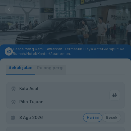
Harga Yang Kami Tawarkan.
Termasuk Biaya Antar Jemput! Ke
Rumah/Hotel/Kantor/Apartemen.
Sekali jalan
Pulang pergi
Kota Asal
Pilih Tujuan
8 Agu 2026
Hari ini
Besok