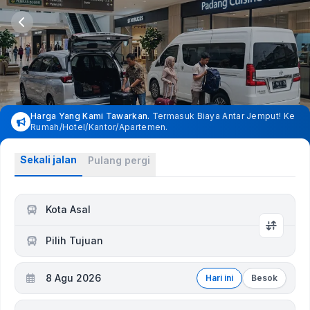
Harga Yang Kami Tawarkan.
Termasuk Biaya Antar Jemput! Ke
Rumah/Hotel/Kantor/Apartemen.
Sekali jalan
Pulang pergi
Kota Asal
Pilih Tujuan
8 Agu 2026
Hari ini
Besok