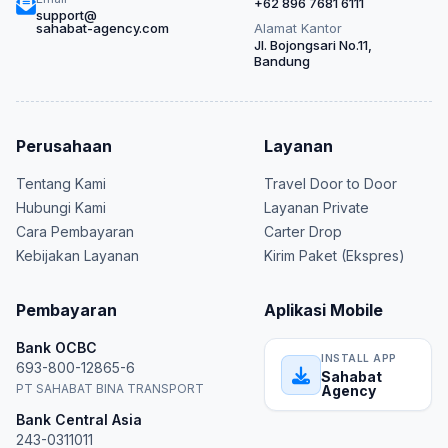
+62 896 7681 6111
support@
sahabat-agency.com
Alamat Kantor
Jl. Bojongsari No.11,
Bandung
Perusahaan
Layanan
Tentang Kami
Travel Door to Door
Hubungi Kami
Layanan Private
Cara Pembayaran
Carter Drop
Kebijakan Layanan
Kirim Paket (Ekspres)
Pembayaran
Aplikasi Mobile
Bank OCBC
INSTALL APP
693-800-12865-6
Sahabat
PT SAHABAT BINA TRANSPORT
Agency
Bank Central Asia
243-0311011