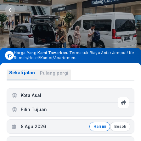
Harga Yang Kami Tawarkan.
Termasuk Biaya Antar Jemput! Ke
Rumah/Hotel/Kantor/Apartemen.
Sekali jalan
Pulang pergi
Kota Asal
Pilih Tujuan
8 Agu 2026
Hari ini
Besok